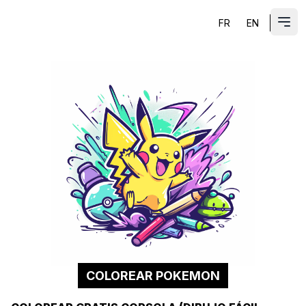
FR
EN
ES
Abri
COLOREAR POKEMON