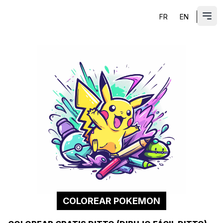
FR
EN
ES
Abri
COLOREAR POKEMON