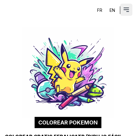
FR
EN
ES
Abri
COLOREAR POKEMON