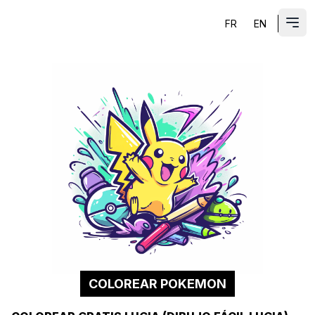
FR
EN
ES
Abri
COLOREAR POKEMON