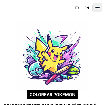
FR
EN
ES
Abri
COLOREAR POKEMON