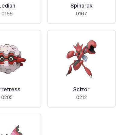
Ledian
Spinarak
0166
0167
rretress
Scizor
0205
0212