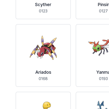
Scyther
Pinsir
0123
0127
Ariados
Yanm
0168
0193