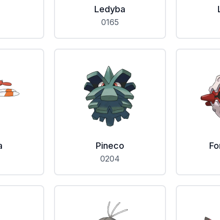
Ledyba
0165
a
Pineco
Fo
0204