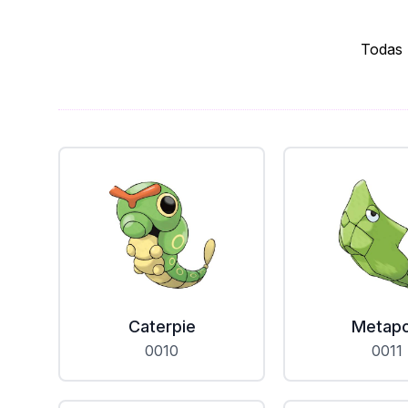
Todas 
Caterpie
Metap
0010
0011