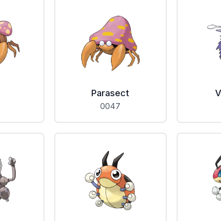
s
Parasect
V
0047