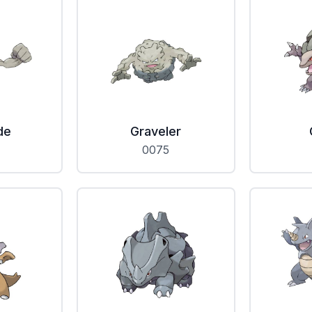
de
Graveler
0075