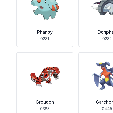
Phanpy
Donph
0231
0232
Groudon
Garcho
0383
0445