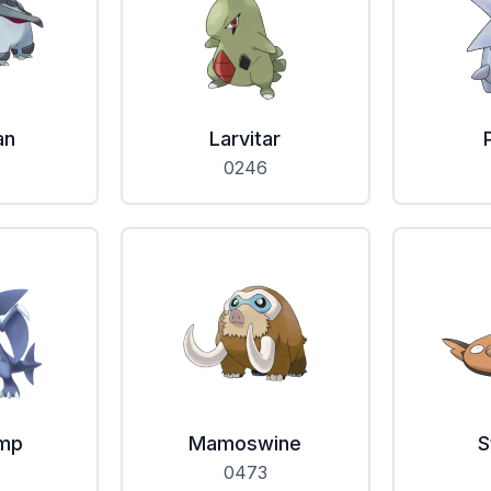
an
Larvitar
0246
mp
Mamoswine
S
0473