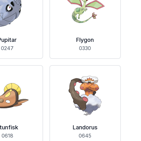
Pupitar
Flygon
0247
0330
tunfisk
Landorus
0618
0645