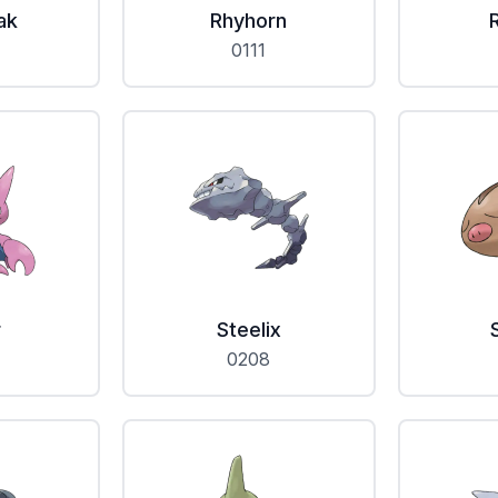
ak
Rhyhorn
0111
r
Steelix
0208