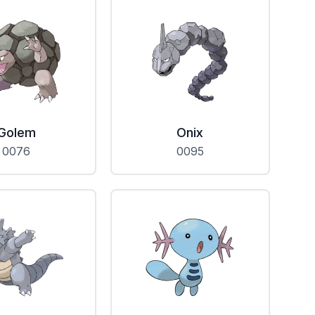
Golem
Onix
0076
0095