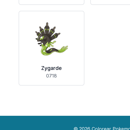
Zygarde
0718
©
2026
Colorear Pokem