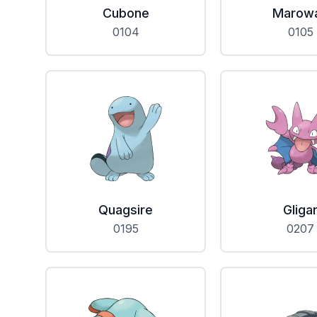
Cubone
Marow
0104
0105
Quagsire
Gliga
0195
0207