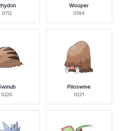
Rhydon
Wooper
0112
0194
Swinub
Piloswine
0220
0221