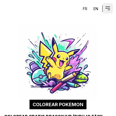
FR
EN
ES
Abri
COLOREAR POKEMON