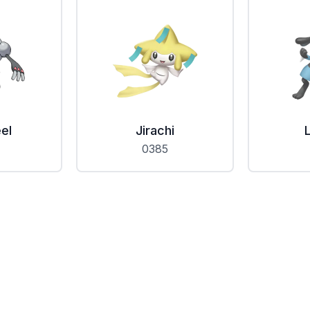
el
Jirachi
0385