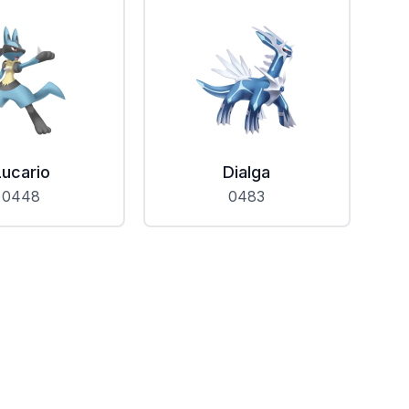
Lucario
Dialga
0448
0483